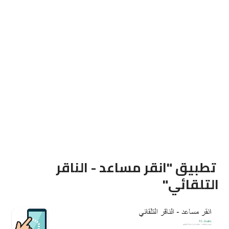
تطبيق "انقر مساعد - الناقر
التلقائي"