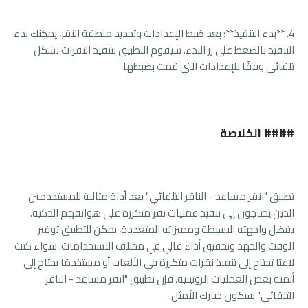
4. **بدء التنفيذ**: بعد ضبط الإعدادات وتحديد منطقة النقر، يمكنك بدء
التنفيذ بالضغط على زر البدء. سيقوم التطبيق بتنفيذ النقرات بشكل
تلقائي وفقًا للإعدادات التي قمت بضبطها.
#### الخلاصة
تطبيق "انقر مساعد - الناقر التلقائي" يعد أداة مثالية للمستخدمين
الذين يحتاجون إلى تنفيذ عمليات نقر متكررة على هواتفهم الذكية.
بفضل واجهته البسيطة ومميزاته المتعددة، يمكن للتطبيق توفير
الوقت والجهد وتحقيق أداء عالي في مختلف الاستخدامات. سواء كنت
لاعبًا تحتاج إلى تنفيذ نقرات متكررة في الألعاب أو مستخدمًا يحتاج إلى
أتمتة بعض العمليات الروتينية، فإن تطبيق "انقر مساعد - الناقر
التلقائي" سيكون خيارك الأمثل.