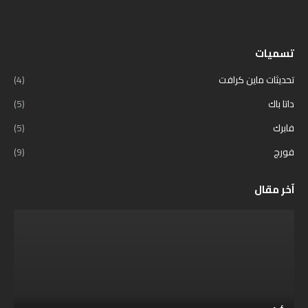
تسميات
تحديثات ماين كرافت
(4)
داتا باك
(5)
فابرك
(5)
فورج
(9)
آخر مقال