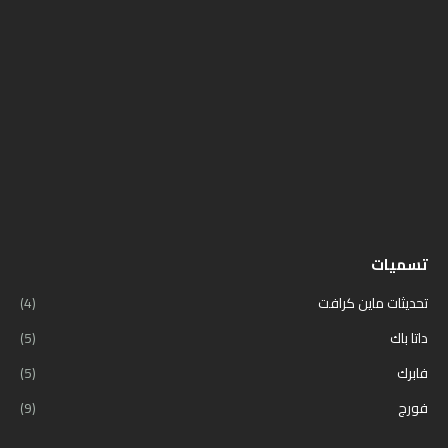
تسميات
تحديثات ماين كرافت
(4)
داتا باك
(5)
فابرك
(5)
فورج
(9)