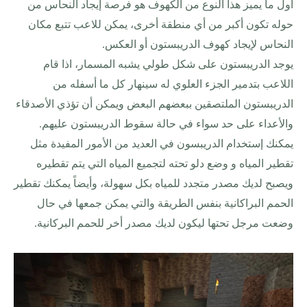
أول ما يميز هذا النوع من الكهوف هو فرصة إيجاد النحاس من
حوله تكون أكبر من أي منطقة أخرى، يمكن للاعب تتبع مكان
النحاس لإيجاد كهوف الدريبستون أو العكس
.
يوجد الدريبستون على شكل طولي يشبه المسمار، اذا قام
اللاعب بتدمير الجزء العلوي له سينهار كل ما أسفله من
الدريبستون الملتصقين ببعضهم البعض ويمكن أن تؤذي الأصدقاء
والأعداء على حد سواء في حالة سقوط الدريبستون عليهم
.
يمكنك إستخدام الدريبسون في العديد من الأمور المفيدة مثل
تقطير المياه و وضع دلو تحته لتجميع المياه التي يتم تقطيره
ويصبح لديك مصدر متجدد للمياه بكل سهولة، وأيضاً يمكنك تقطير
الحمم البراكانية بنفس الطريقة والتي يمكن جمعها في حال
وضعت مرجل تحتها ليكون لديك مصدر أخر للحمم البركانية
.