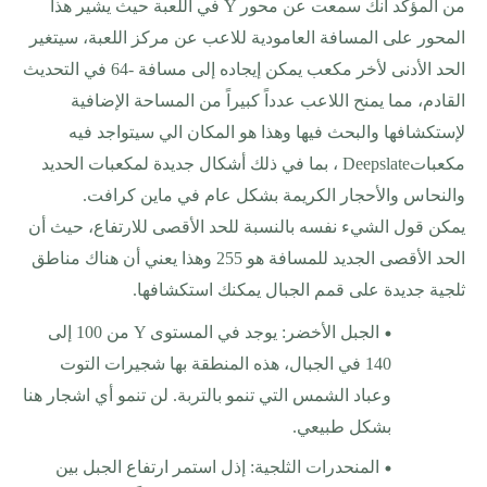
من المؤكد انك سمعت عن محور
Y
في اللعبة حيث يشير هذا
المحور على المسافة العامودية للاعب عن مركز اللعبة، سيتغير
الحد الأدنى لأخر مكعب يمكن إيجاده إلى مسافة -64 في التحديث
القادم، مما يمنح اللاعب عدداً كبيراً من المساحة الإضافية
لإستكشافها والبحث فيها وهذا هو المكان الي سيتواجد فيه
مكعبات
Deepslate
، بما في ذلك أشكال جديدة لمكعبات الحديد
والنحاس والأحجار الكريمة بشكل عام في ماين كرافت
.
يمكن قول الشيء نفسه بالنسبة للحد الأقصى للارتفاع، حيث أن
الحد الأقصى الجديد للمسافة هو 255 وهذا يعني أن هناك مناطق
ثلجية جديدة على قمم الجبال يمكنك استكشافها
.
الجبل الأخضر: يوجد في المستوى
Y
من 100 إلى
140 في الجبال، هذه المنطقة بها شجيرات التوت
وعباد الشمس التي تنمو بالتربة. لن تنمو أي اشجار هنا
بشكل طبيعي
.
المنحدرات الثلجية: إذل استمر ارتفاع الجبل بين